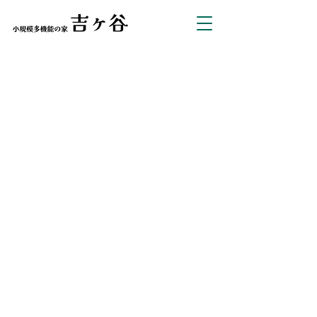
小規模多機能の家 吉ケ谷（株式会社吉
ケ谷）
TEL：
027-395-0522
FAX：027-395-0521
379-0104
群馬県安中市下秋間4484-1
© 2023 YOSHIGATANI inc.