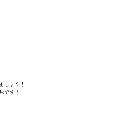
ましょう！
味です！
小規模多機能の家 吉ケ谷（株式会社吉ケ谷）
TEL：
027-395-0522
FAX：027-395-0521