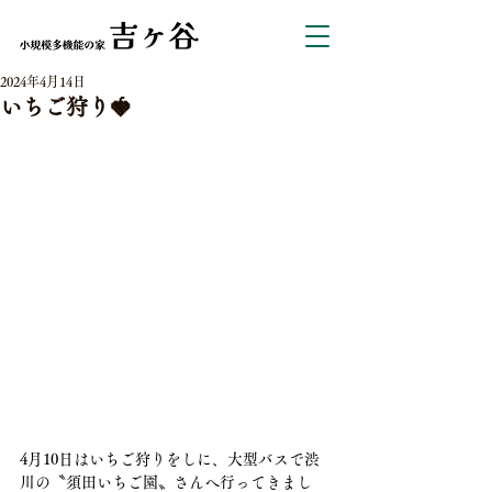
2024年4月14日
いちご狩り🍓
4月10日はいちご狩りをしに、大型バスで渋
川の〝須田いちご園〟さんへ行ってきまし